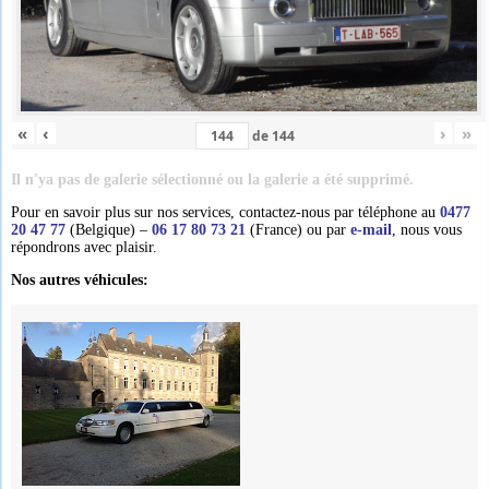
«
‹
›
»
de
144
Il n'ya pas de galerie sélectionné ou la galerie a été supprimé.
Pour en savoir plus sur nos services, contactez-nous par téléphone au
0477
20 47 77
(Belgique) –
06 17 80 73 21
(France) ou par
e-mail
, nous vous
répondrons avec plaisir.
Nos autres véhicules: